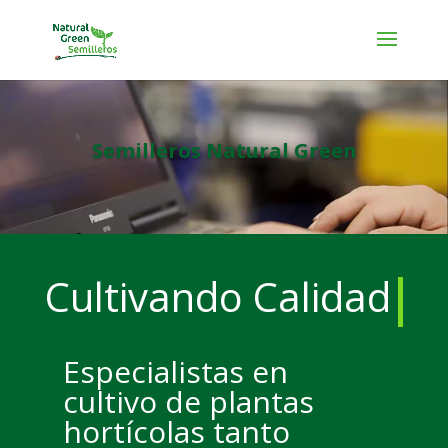
Reproductor
de
vídeo
Semilleros Natural Green
Cultivando Calidad
Especialistas en
cultivo de plantas
hortícolas tanto